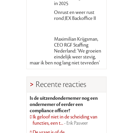
in 2025
Onrust en weer rust
rond JEX Backoffice II
Maximilian Krijgsman,
CEO RGF Staffing
Nederland: ‘We groeien
eindelijk weer stevig,
maar ik ben nog lang niet tevreden’
Recente reacties
Is de uitzendondernemer nog een
ondernemer of eerder een
compliance officer?
Ik geloof niet in de scheiding van
functies, een t...
- Erik Pasveer
De vraag is of de