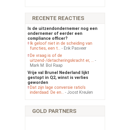
RECENTE REACTIES
Is de uitzendondernemer nog een
ondernemer of eerder een
compliance officer?
Ik geloof niet in de scheiding van
functies, een t...
- Erik Pasveer
De vraag is of de
uitzend-/detacheringskracht er, ...
-
Mark M. Bol Raap
Vrije val Brunel Nederland lijkt
gestopt in Q2, winst is verlies
geworden
Dat zijn lage conversie ratio’s
inderdaad. De en...
- Joost Kreulen
GOLD PARTNERS