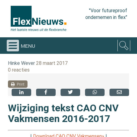
"Voor futureproof
ondernemen in flex"
menu
Hinke Wever
28 maart 2017
0 reacties
Print
Wijziging tekst CAO CNV
Vakmensen 2016-2017
|
Download CAO CNV Vakmensen»
|