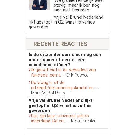
‘We groeien eindelijk weer
stevig, maar ik ben nog
lang niet tevreden’
Vrije val Brunel Nederland
lijkt gestopt in Q2, winst is verlies
geworden
RECENTE REACTIES
Is de uitzendondernemer nog een
ondernemer of eerder een
compliance officer?
Ik geloof niet in de scheiding van
functies, een t...
- Erik Pasveer
De vraag is of de
uitzend-/detacheringskracht er, ...
-
Mark M. Bol Raap
Vrije val Brunel Nederland lijkt
gestopt in Q2, winst is verlies
geworden
Dat zijn lage conversie ratio’s
inderdaad. De en...
- Joost Kreulen