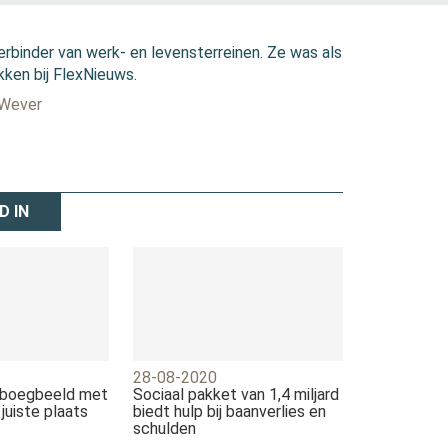
erbinder van werk- en levensterreinen. Ze was als
kken bij FlexNieuws.
 Wever
D IN
28-08-2020
 boegbeeld met
Sociaal pakket van 1,4 miljard
 juiste plaats
biedt hulp bij baanverlies en
schulden