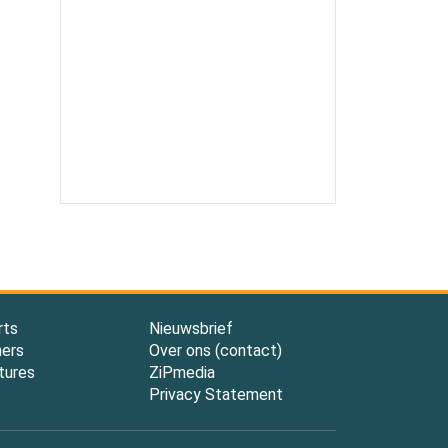
rts
Nieuwsbrief
ners
Over ons (contact)
tures
ZiPmedia
Privacy Statement