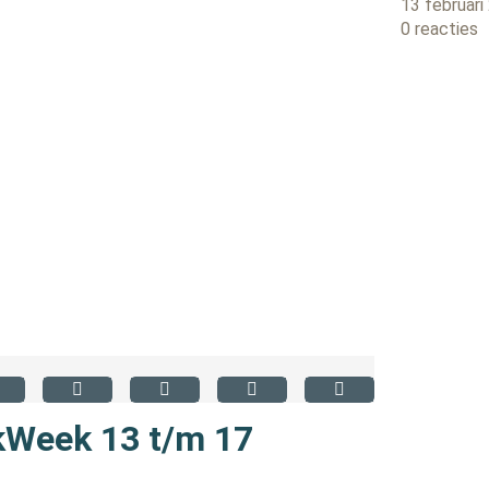
13 februari
0 reacties
kWeek 13 t/m 17