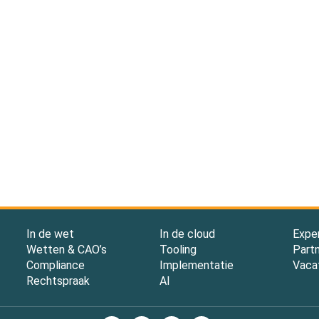
In de wet
In de cloud
Expe
Wetten & CAO’s
Tooling
Part
Compliance
Implementatie
Vaca
Rechtspraak
AI