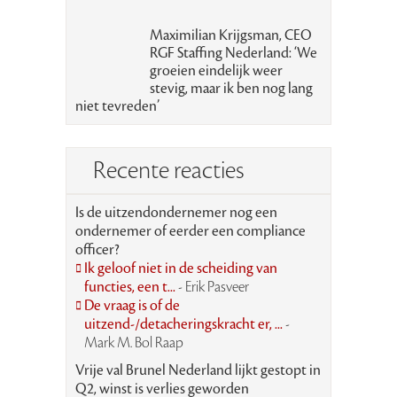
Maximilian Krijgsman, CEO
RGF Staffing Nederland: ‘We
groeien eindelijk weer
stevig, maar ik ben nog lang
niet tevreden’
Recente reacties
Is de uitzendondernemer nog een
ondernemer of eerder een compliance
officer?
Ik geloof niet in de scheiding van
functies, een t...
- Erik Pasveer
De vraag is of de
uitzend-/detacheringskracht er, ...
-
Mark M. Bol Raap
Vrije val Brunel Nederland lijkt gestopt in
Q2, winst is verlies geworden