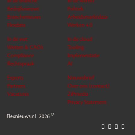
In de branche
In de wereld
Bedrijfsnieuws
Politiek
Branchenieuws
Arbeidsmarktdata
Flexdata
Werken 4.0
In de wet
In de cloud
Wetten & CAO’s
Tooling
Compliance
Implementatie
Rechtspraak
AI
Experts
Nieuwsbrief
Partners
Over ons (contact)
Vacatures
ZiPmedia
Privacy Statement
©
Flexnieuws.nl
2026