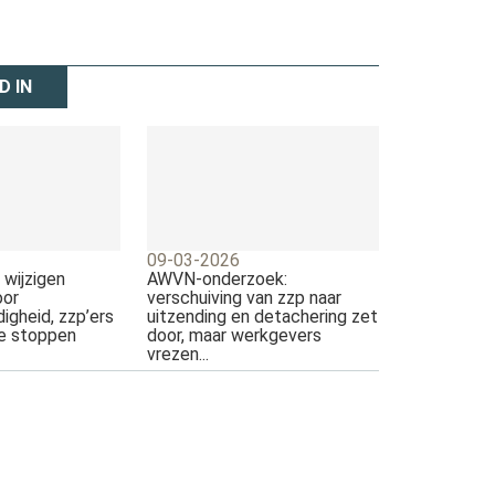
D IN
09-03-2026
 wijzigen
AWVN-onderzoek:
oor
verschuiving van zzp naar
digheid, zzp’ers
uitzending en detachering zet
te stoppen
door, maar werkgevers
vrezen...