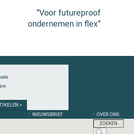
"Voor futureproof
ondernemen in flex"
alia
iew
TIKELEN >
NIEUWSBRIEF
OVER ONS
MAXIMILIAN KRI