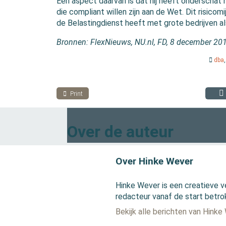
Een aspect daarvan is dat hij heeft onderschat h
die compliant willen zijn aan de Wet. Dit risico
de Belastingdienst heeft met grote bedrijven a
Bronnen: FlexNieuws, NU.nl, FD, 8 december 20
dba
Print
Over de auteur
Over Hinke Wever
Hinke Wever is een creatieve v
redacteur vanaf de start betro
Bekijk alle berichten van Hinke