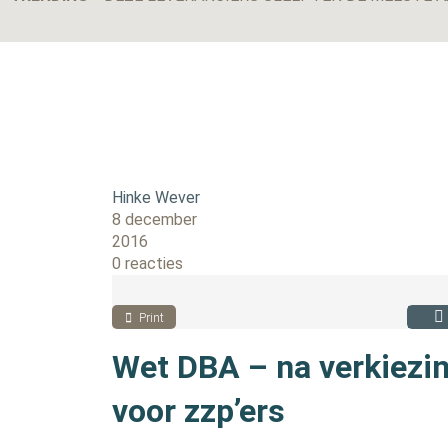
Hinke Wever
8 december
2016
0 reacties
Print
Wet DBA – na verkiezin
voor zzp’ers