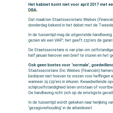
Het kabinet komt niet voor april 2017 met ee
DBA
.
Dat maakten Staatssecretaris Wiebes (Financiën
donderdag bekend in het debat met de Tweede
In de tussentijd mag de uitgestelde handhaving
gezien als een VAR”; het geeft zzp’ers de garan
De Staatssecretaris is van plan om zelfstandi
half januari hierover een brief te sturen en het
Ook geen boetes voor ‘normale’, goedwillend
Staatssecretaris Eric Wiebes (Financiën) hamer
bedrijven niet hoeven te vrezen voor heffingen e
wanneer zij zzp’ers in inhuren. Kwaadwillende o
schijnzelfstandigheid laten ontstaan of voortb
De handhaving richt zich op de ernstigste geval
In de tussentijd wordt gekeken naar herijking van
‘gezagsverhouding’ in de arbeidswet.