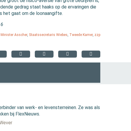
oe groot de risico-aversie van grote bedrijven is,
mijdende gedrag staat haaks op de ervaringen die
ls het gaat om de loonaangifte.
16
,
Minister Asscher
,
Staatssecretaris Wiebes
,
Tweede Kamer
,
zzp
erbinder van werk- en levensterreinen. Ze was als
kken bij FlexNieuws.
 Wever