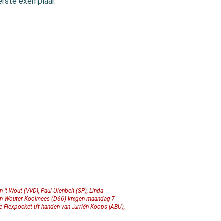
erste exemplaar.
n ’t Wout (VVD), Paul Ulenbelt (SP), Linda
 en Wouter Koolmees (D66) kregen maandag 7
e Flexpocket uit handen van Jurriën Koops (ABU),