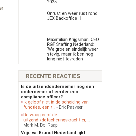
s
2025
er
Onrust en weer rust rond
JEX Backoffice II
Maximilian Krijgsman, CEO
RGF Staffing Nederland:
‘We groeien eindelijk weer
stevig, maar ik ben nog
lang niet tevreden’
RECENTE REACTIES
Is de uitzendondernemer nog een
ondernemer of eerder een
compliance officer?
Ik geloof niet in de scheiding van
functies, een t...
- Erik Pasveer
De vraag is of de
uitzend-/detacheringskracht er, ...
-
Mark M. Bol Raap
Vrije val Brunel Nederland lijkt