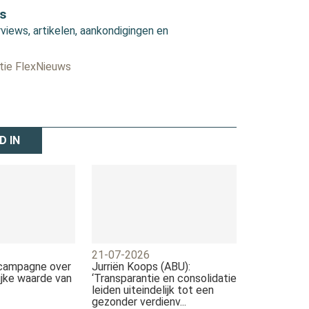
s
views, artikelen, aankondigingen en
ctie FlexNieuws
D IN
21-07-2026
 campagne over
Jurriën Koops (ABU):
jke waarde van
‘Transparantie en consolidatie
leiden uiteindelijk tot een
gezonder verdienv...