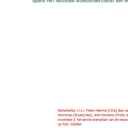
tijdens Het Nationale Arbeidsmarktdebat een e
Kamerleden, v.l.n.r: Pieter Heerma (CDA), Bas va
Voortman (GroenLinks), John Kerstens (PvdA)
november jl. het eerste exemplaar van de nieuw
op foto: midden.