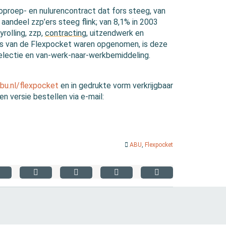
proep- en nulurencontract dat fors steeg, van
aandeel zzp’ers steeg flink; van 8,1% in 2003
rolling, zzp,
contracting
, uitzendwerk en
sies van de Flexpocket waren opgenomen, is deze
selectie en van-werk-naar-werkbemiddeling.
bu.nl/flexpocket
en in gedrukte vorm verkrijgbaar
n versie bestellen via e-mail:
ABU
,
Flexpocket