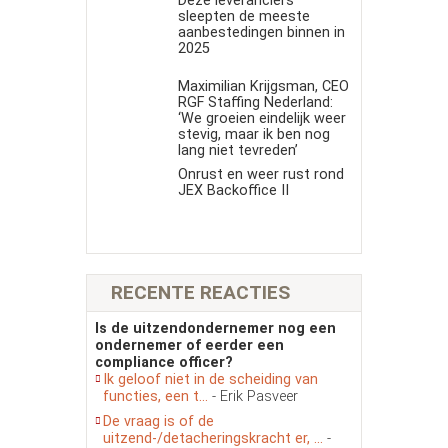
Deze leveranciers
sleepten de meeste
aanbestedingen binnen in
2025
Maximilian Krijgsman, CEO
RGF Staffing Nederland:
‘We groeien eindelijk weer
stevig, maar ik ben nog
lang niet tevreden’
Onrust en weer rust rond
JEX Backoffice II
RECENTE REACTIES
Is de uitzendondernemer nog een
ondernemer of eerder een
compliance officer?
Ik geloof niet in de scheiding van
functies, een t...
- Erik Pasveer
De vraag is of de
uitzend-/detacheringskracht er, ...
-