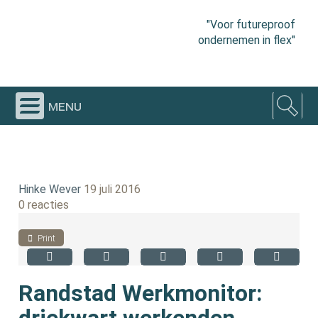
"Voor futureproof
ondernemen in flex"
menu
Hinke Wever
19 juli 2016
0 reacties
Print
Randstad Werkmonitor:
driekwart werkenden