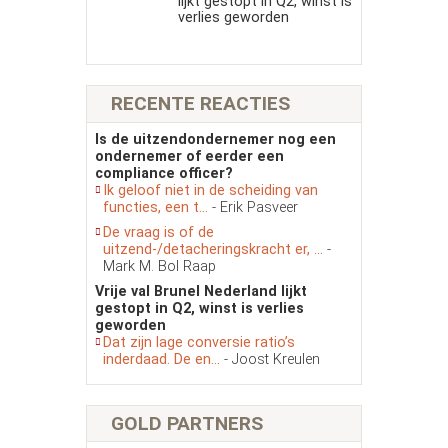
lijkt gestopt in Q2, winst is
verlies geworden
RECENTE REACTIES
Is de uitzendondernemer nog een
ondernemer of eerder een
compliance officer?
Ik geloof niet in de scheiding van
functies, een t...
- Erik Pasveer
De vraag is of de
uitzend-/detacheringskracht er, ...
-
Mark M. Bol Raap
Vrije val Brunel Nederland lijkt
gestopt in Q2, winst is verlies
geworden
Dat zijn lage conversie ratio’s
inderdaad. De en...
- Joost Kreulen
GOLD PARTNERS