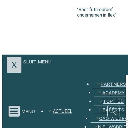
"Voor futureproof
ondernemen in flex"
sluit menu
partners
academy
top 100
experts
menu
ACTUEEL
cao wijzer
nieuwsbrie