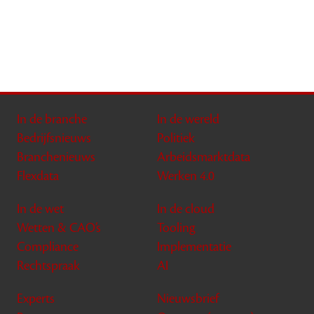
In de branche
In de wereld
Bedrijfsnieuws
Politiek
Branchenieuws
Arbeidsmarktdata
Flexdata
Werken 4.0
In de wet
In de cloud
Wetten & CAO’s
Tooling
Compliance
Implementatie
Rechtspraak
AI
Experts
Nieuwsbrief