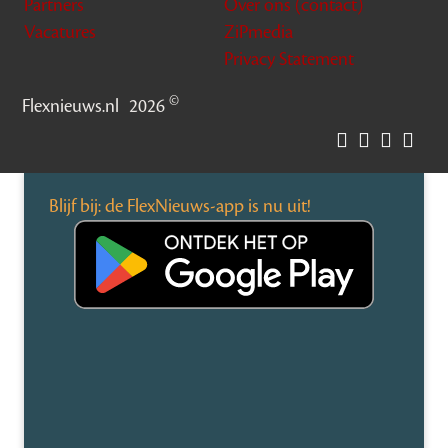
Partners
Over ons (contact)
Vacatures
ZiPmedia
Privacy Statement
©
Flexnieuws.nl
2026
Blijf bij: de FlexNieuws-app is nu uit!