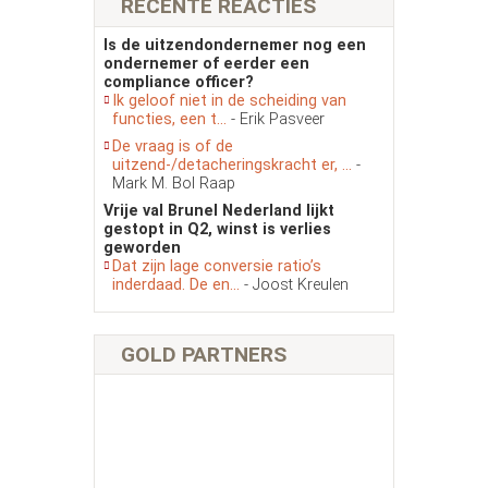
RECENTE REACTIES
Is de uitzendondernemer nog een
ondernemer of eerder een
compliance officer?
Ik geloof niet in de scheiding van
functies, een t...
- Erik Pasveer
De vraag is of de
uitzend-/detacheringskracht er, ...
-
Mark M. Bol Raap
Vrije val Brunel Nederland lijkt
gestopt in Q2, winst is verlies
geworden
Dat zijn lage conversie ratio’s
inderdaad. De en...
- Joost Kreulen
GOLD PARTNERS