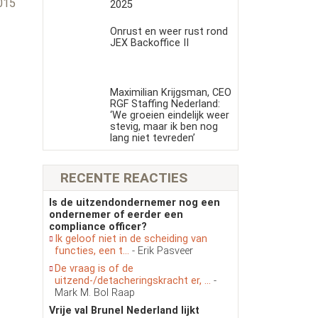
015
2025
Onrust en weer rust rond
JEX Backoffice II
Maximilian Krijgsman, CEO
RGF Staffing Nederland:
‘We groeien eindelijk weer
stevig, maar ik ben nog
lang niet tevreden’
RECENTE REACTIES
Is de uitzendondernemer nog een
ondernemer of eerder een
compliance officer?
Ik geloof niet in de scheiding van
functies, een t...
- Erik Pasveer
De vraag is of de
uitzend-/detacheringskracht er, ...
-
Mark M. Bol Raap
Vrije val Brunel Nederland lijkt