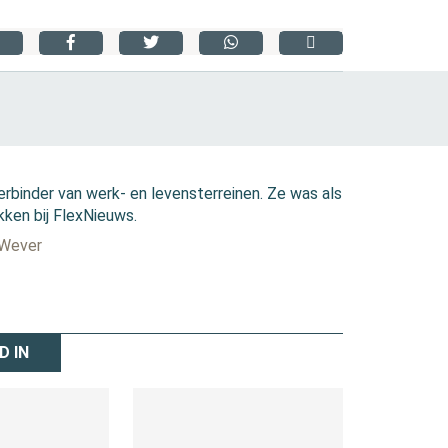
erbinder van werk- en levensterreinen. Ze was als
kken bij FlexNieuws.
 Wever
D IN