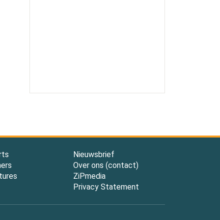
rts
Nieuwsbrief
ners
Over ons (contact)
tures
ZiPmedia
Privacy Statement