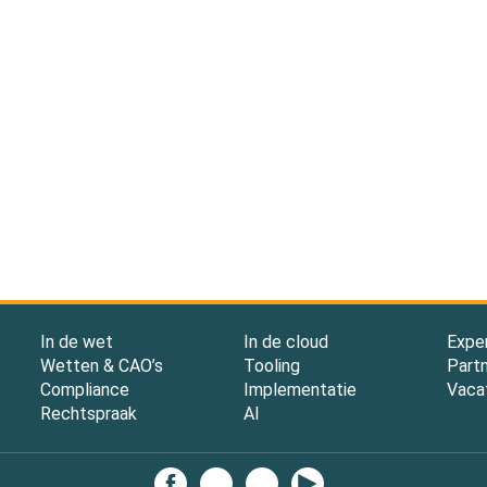
In de wet
In de cloud
Expe
Wetten & CAO’s
Tooling
Part
Compliance
Implementatie
Vaca
Rechtspraak
AI