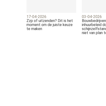
17-04-2026
03-04-2026
Zzp of uitzenden? Dit is het
Bouwbedrijven
moment om de juiste keuze
inhuurbeleid d
te maken
schijnzelfstan
niet van plan 