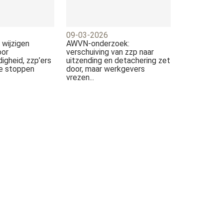
09-03-2026
 wijzigen
AWVN-onderzoek:
oor
verschuiving van zzp naar
digheid, zzp’ers
uitzending en detachering zet
te stoppen
door, maar werkgevers
vrezen...