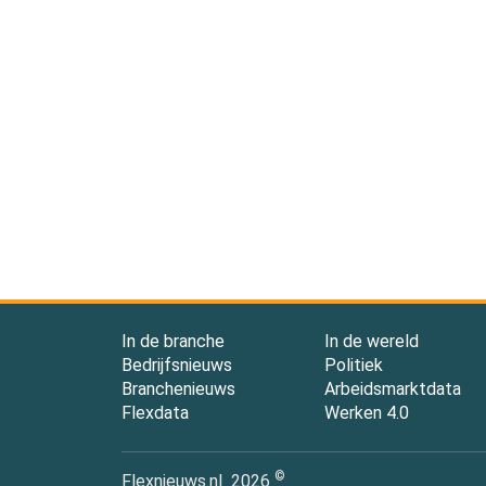
In de branche
In de wereld
Bedrijfsnieuws
Politiek
Branchenieuws
Arbeidsmarktdata
Flexdata
Werken 4.0
©
Flexnieuws.nl
2026