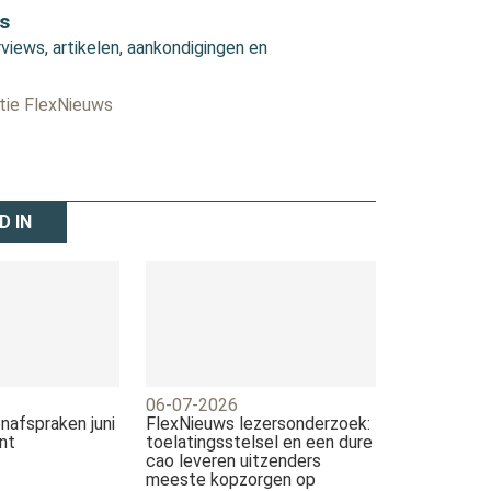
s
views, artikelen, aankondigingen en
ctie FlexNieuws
D IN
06-07-2026
nafspraken juni
FlexNieuws lezersonderzoek:
nt
toelatingsstelsel en een dure
cao leveren uitzenders
meeste kopzorgen op