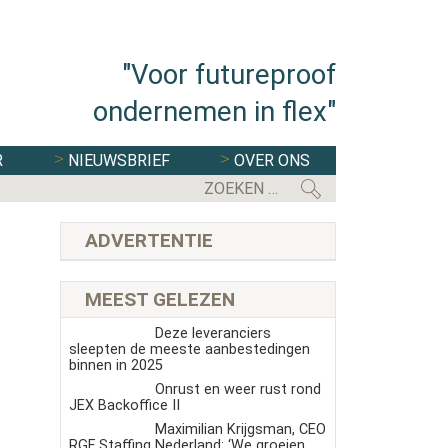
"Voor futureproof
ondernemen in flex"
R
NIEUWSBRIEF
OVER ONS
ADVERTENTIE
MEEST GELEZEN
Deze leveranciers
sleepten de meeste aanbestedingen
binnen in 2025
Onrust en weer rust rond
JEX Backoffice II
Maximilian Krijgsman, CEO
RGF Staffing Nederland: ‘We groeien