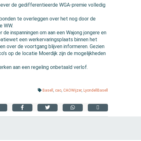
gever de gedifferentieerde WGA-premie volledig
 bonden te overleggen over het nog door de
de WW.
r de inspanningen om aan een Wajong jongere en
patiewet een werkervaringsplaats binnen het
en over de voortgang blijven informeren. Gezien
co’s op de locatie Moerdijk zijn de mogelijkheden
rken aan een regeling onbetaald verlof.
Basell
,
cao
,
CAOWijzer
,
LyondellBasell