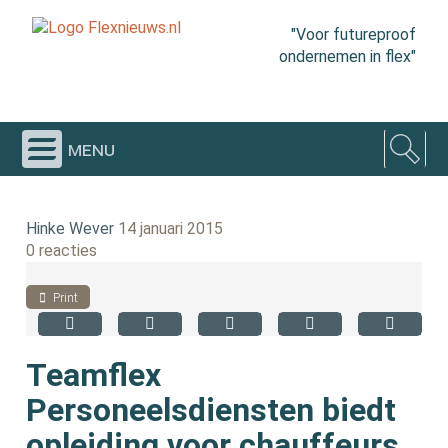
"Voor futureproof
ondernemen in flex"
menu
Hinke Wever
14 januari 2015
0 reacties
Print
Teamflex
Personeelsdiensten biedt
opleiding voor chauffeurs