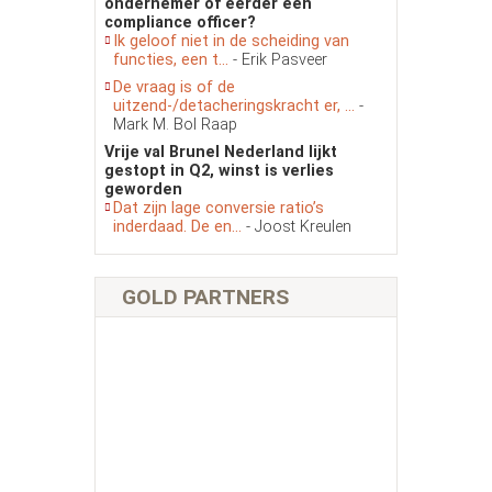
ondernemer of eerder een
compliance officer?
Ik geloof niet in de scheiding van
functies, een t...
- Erik Pasveer
De vraag is of de
uitzend-/detacheringskracht er, ...
-
Mark M. Bol Raap
Vrije val Brunel Nederland lijkt
gestopt in Q2, winst is verlies
geworden
Dat zijn lage conversie ratio’s
inderdaad. De en...
- Joost Kreulen
GOLD PARTNERS