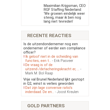
Maximilian Krijgsman, CEO
RGF Staffing Nederland:
‘We groeien eindelijk weer
stevig, maar ik ben nog
lang niet tevreden’
RECENTE REACTIES
Is de uitzendondernemer nog een
ondernemer of eerder een compliance
officer?
Ik geloof niet in de scheiding van
functies, een t...
- Erik Pasveer
De vraag is of de
uitzend-/detacheringskracht er, ...
-
Mark M. Bol Raap
Vrije val Brunel Nederland lijkt gestopt
in Q2, winst is verlies geworden
Dat zijn lage conversie ratio’s
inderdaad. De en...
- Joost Kreulen
GOLD PARTNERS