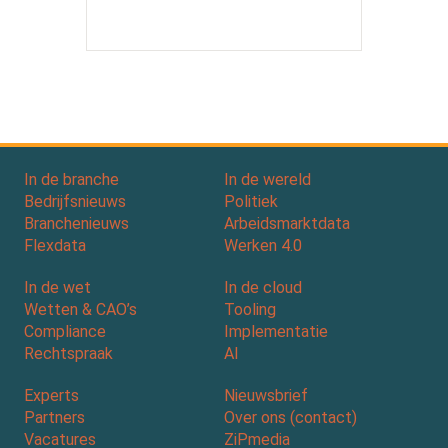
In de branche
In de wereld
Bedrijfsnieuws
Politiek
Branchenieuws
Arbeidsmarktdata
Flexdata
Werken 4.0
In de wet
In de cloud
Wetten & CAO’s
Tooling
Compliance
Implementatie
Rechtspraak
AI
Experts
Nieuwsbrief
Partners
Over ons (contact)
Vacatures
ZiPmedia