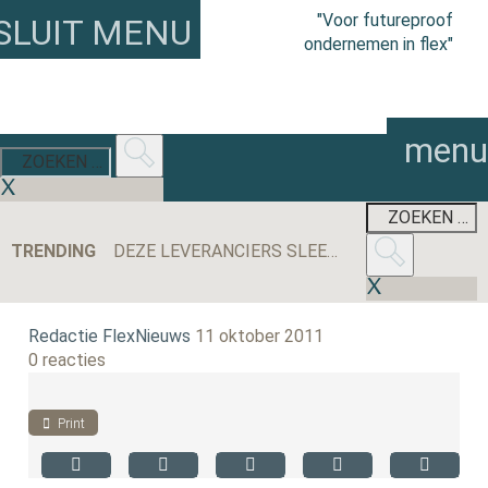
"Voor futureproof
SLUIT MENU
ondernemen in flex"
menu
TRENDING
DEZE LEVERANCIERS SLEEPTEN DE MEESTE AANBESTEDINGEN BINNEN IN 2025
Redactie FlexNieuws
11 oktober 2011
0 reacties
Print