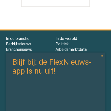
In de branche
In de wereld
Bedrijfsnieuws
Politiek
Branchenieuws
Arbeidsmarktdata
Flexdata
Werken 4.0
In de wet
In de cloud
Wetten & CAO’s
Tooling
Compliance
Implementatie
Rechtspraak
AI
Experts
Nieuwsbrief
Partners
Over ons (contact)
Vacatures
ZiPmedia
Privacy Statement