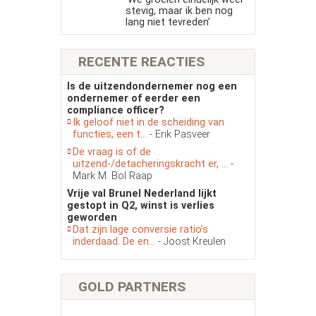
stevig, maar ik ben nog
lang niet tevreden’
RECENTE REACTIES
Is de uitzendondernemer nog een
ondernemer of eerder een
compliance officer?
Ik geloof niet in de scheiding van
functies, een t...
- Erik Pasveer
De vraag is of de
uitzend-/detacheringskracht er, ...
-
Mark M. Bol Raap
Vrije val Brunel Nederland lijkt
gestopt in Q2, winst is verlies
geworden
Dat zijn lage conversie ratio’s
inderdaad. De en...
- Joost Kreulen
GOLD PARTNERS