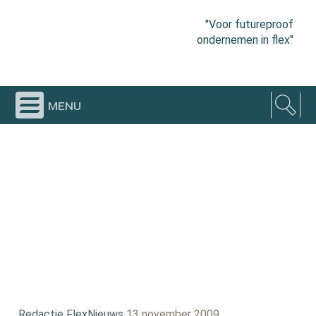
"Voor futureproof
ondernemen in flex"
menu
Redactie FlexNieuws
13 november 2009