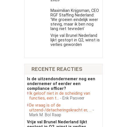
Maximilian Krijgsman, CEO
RGF Staffing Nederland:
‘We groeien eindelijk weer
stevig, maar ik ben nog
lang niet tevreden’
Vrije val Brunel Nederland
lijkt gestopt in Q2, winst is
verlies geworden
RECENTE REACTIES
Is de uitzendondernemer nog een
ondernemer of eerder een
compliance officer?
Ik geloof niet in de scheiding van
functies, een t...
- Erik Pasveer
De vraag is of de
uitzend-/detacheringskracht er, ...
-
Mark M. Bol Raap
Vrije val Brunel Nederland lijkt
gestopt in Q2, winst is verlies