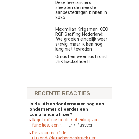
Deze leveranciers
sleepten de meeste
aanbestedingen binnen in
2025
Maximilian Krijgsman, CEO
RGF Staffing Nederland:
‘We groeien eindelijk weer
stevig, maar ik ben nog
lang niet tevreden’
Onrust en weer rust rond
JEX Backoffice II
RECENTE REACTIES
Is de uitzendondernemer nog een
ondernemer of eerder een
compliance officer?
Ik geloof niet in de scheiding van
functies, een t...
- Erik Pasveer
De vraag is of de
uitzend-/detacheringskracht er, ...
-