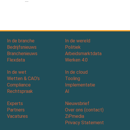
....
In de branche
In de wereld
Bedrijfsnieuws
Politiek
Branchenieuws
Arbeidsmarktdata
Flexdata
Werken 4.0
In de wet
In de cloud
Wetten & CAO’s
Tooling
Compliance
Implementatie
Rechtspraak
AI
Experts
Nieuwsbrief
Partners
Over ons (contact)
Vacatures
ZiPmedia
Privacy Statement