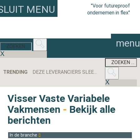
"Voor futureproof
SLUIT MENU
ondernemen in flex"
menu
TRENDING
DEZE LEVERANCIERS SLEEPTEN DE MEESTE AANBESTEDINGEN BINNEN IN 2025
Visser Vaste Variabele
Vakmensen
-
Bekijk alle
berichten
In de branche