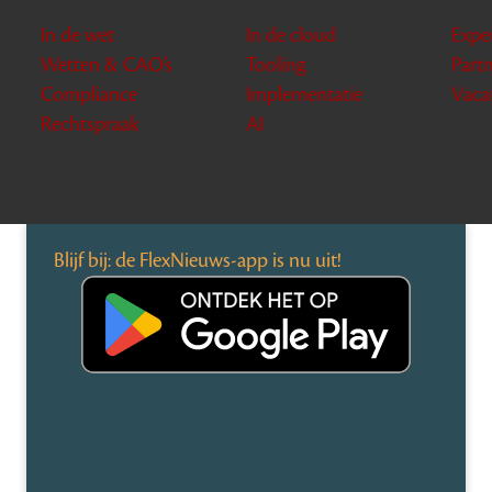
In de wet
In de cloud
Expe
Wetten & CAO’s
Tooling
Part
Compliance
Implementatie
Vaca
Rechtspraak
AI
Blijf bij: de FlexNieuws-app is nu uit!