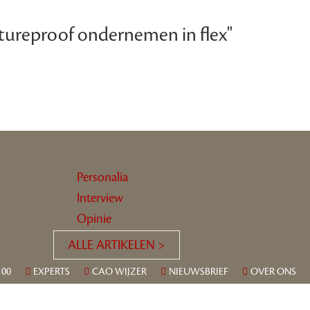
tureproof ondernemen in flex"
Personalia
Interview
Opinie
ALLE ARTIKELEN >
100
EXPERTS
CAO WIJZER
NIEUWSBRIEF
OVER ONS