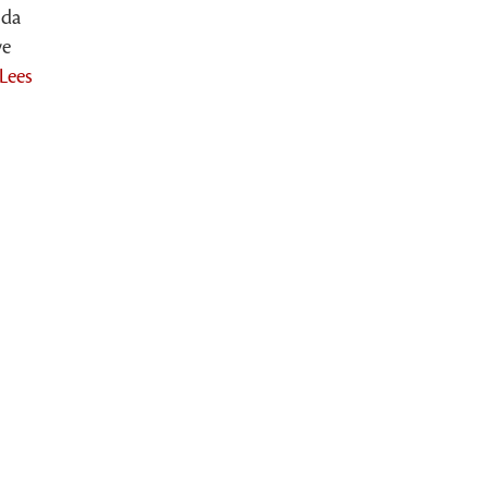
nda
we
[Lees