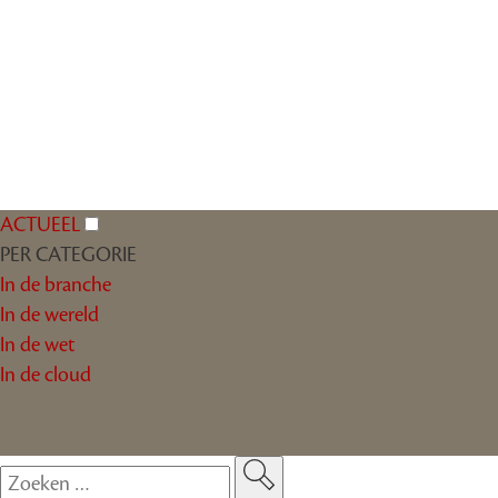
ACTUEEL
PER CATEGORIE
In de branche
In de wereld
In de wet
In de cloud