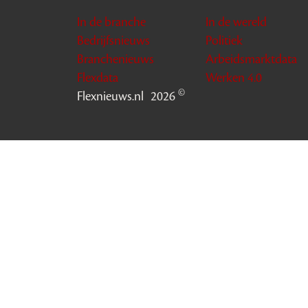
In de branche
In de wereld
Bedrijfsnieuws
Politiek
Branchenieuws
Arbeidsmarktdata
Flexdata
Werken 4.0
©
Flexnieuws.nl
2026