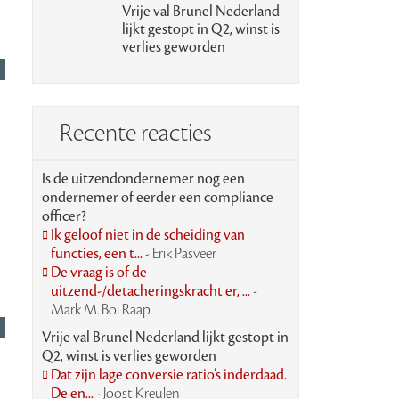
Vrije val Brunel Nederland
lijkt gestopt in Q2, winst is
verlies geworden
Recente reacties
Is de uitzendondernemer nog een
ondernemer of eerder een compliance
officer?
Ik geloof niet in de scheiding van
functies, een t...
- Erik Pasveer
De vraag is of de
uitzend-/detacheringskracht er, ...
-
Mark M. Bol Raap
Vrije val Brunel Nederland lijkt gestopt in
Q2, winst is verlies geworden
Dat zijn lage conversie ratio’s inderdaad.
De en...
- Joost Kreulen