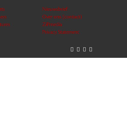
rts
Nieuwsbrief
ners
Over ons (contact)
tures
ZiPmedia
Privacy Statement