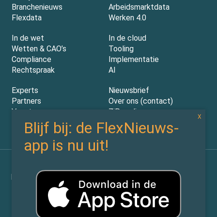
Branchenieuws
Arbeidsmarktdata
Flexdata
Werken 4.0
In de wet
In de cloud
Wetten & CAO’s
Tooling
Compliance
Implementatie
Rechtspraak
AI
Experts
Nieuwsbrief
Partners
Over ons (contact)
Vacatures
ZiPmedia
Privacy Statement
©
Flexnieuws.nl
2026