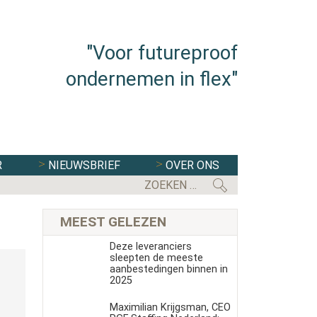
"Voor futureproof
ondernemen in flex"
R
NIEUWSBRIEF
OVER ONS
FLEXBRANCHE WACHT UITDAGENDE 
MEEST GELEZEN
Deze leveranciers
sleepten de meeste
aanbestedingen binnen in
2025
Maximilian Krijgsman, CEO