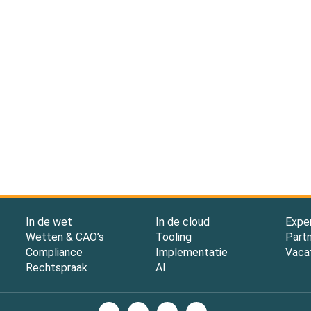
In de wet
In de cloud
Expe
Wetten & CAO’s
Tooling
Part
Compliance
Implementatie
Vaca
Rechtspraak
AI