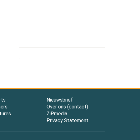
....
rts
Nieuwsbrief
ners
Over ons (contact)
tures
ZiPmedia
Privacy Statement