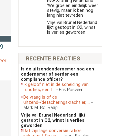
RGF Staffing Nederland:
‘We groeien eindelijk weer
stevig, maar ik ben nog
lang niet tevreden’
Vrije val Brunel Nederland
lijkt gestopt in Q2, winst
is verlies geworden
19
RECENTE REACTIES
eer
Is de uitzendondernemer nog een
ondernemer of eerder een
compliance officer?
Ik geloof niet in de scheiding van
functies, een t...
- Erik Pasveer
De vraag is of de
uitzend-/detacheringskracht er, ...
-
Mark M. Bol Raap
Vrije val Brunel Nederland lijkt
gestopt in Q2, winst is verlies
geworden
Dat zijn lage conversie ratio’s
inderdaad. De en...
- Joost Kreulen