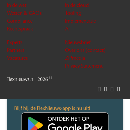
In de wet
In de cloud
Wetten & CAO’s
Tooling
Compliance
Implementatie
Rechtspraak
AI
Experts
Nieuwsbrief
Partners
Over ons (contact)
Vacatures
ZiPmedia
Privacy Statement
©
Flexnieuws.nl
2026
Blijf bij: de FlexNieuws-app is nu uit!