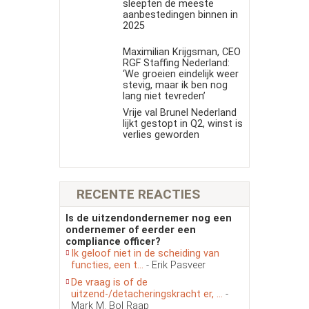
sleepten de meeste
aanbestedingen binnen in
2025
Maximilian Krijgsman, CEO
RGF Staffing Nederland:
‘We groeien eindelijk weer
stevig, maar ik ben nog
lang niet tevreden’
Vrije val Brunel Nederland
lijkt gestopt in Q2, winst is
verlies geworden
RECENTE REACTIES
Is de uitzendondernemer nog een
ondernemer of eerder een
compliance officer?
Ik geloof niet in de scheiding van
functies, een t...
- Erik Pasveer
De vraag is of de
uitzend-/detacheringskracht er, ...
-
Mark M. Bol Raap