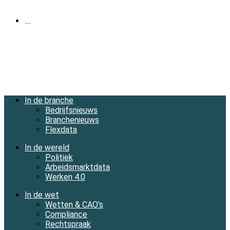
....
In de branche
Bedrijfsnieuws
Branchenieuws
Flexdata
In de wereld
Politiek
Arbeidsmarktdata
Werken 4.0
In de wet
Wetten & CAO’s
Compliance
Rechtspraak