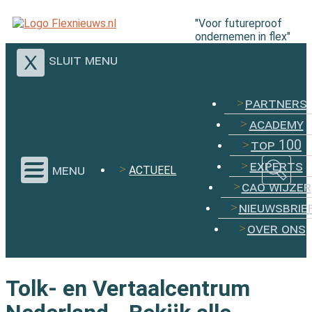
"Voor futureproof
ondernemen in flex"
sluit menu
partners
academy
top 100
experts
menu
ACTUEEL
cao wijzer
nieuwsbrie
over ons
Tolk- en Vertaalcentrum