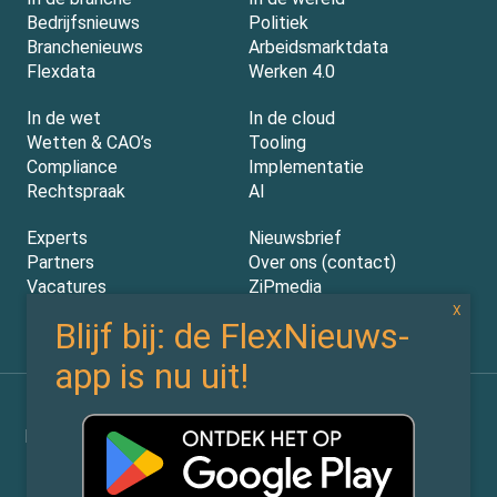
Bedrijfsnieuws
Politiek
Branchenieuws
Arbeidsmarktdata
Flexdata
Werken 4.0
In de wet
In de cloud
Wetten & CAO’s
Tooling
Compliance
Implementatie
Rechtspraak
AI
Experts
Nieuwsbrief
Partners
Over ons (contact)
Vacatures
ZiPmedia
Privacy Statement
©
Flexnieuws.nl
2026