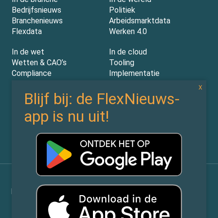
Bedrijfsnieuws
Politiek
Branchenieuws
Arbeidsmarktdata
Flexdata
Werken 4.0
In de wet
In de cloud
Wetten & CAO’s
Tooling
Compliance
Implementatie
Rechtspraak
AI
Experts
Nieuwsbrief
Partners
Over ons (contact)
Vacatures
ZiPmedia
Privacy Statement
©
Flexnieuws.nl
2026