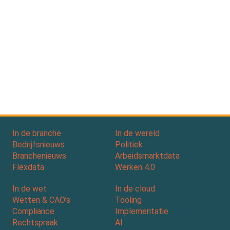
In de branche
In de wereld
Bedrijfsnieuws
Politiek
Branchenieuws
Arbeidsmarktdata
Flexdata
Werken 4.0
In de wet
In de cloud
Wetten & CAO’s
Tooling
Compliance
Implementatie
Rechtspraak
AI