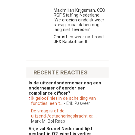
Maximilian Krijgsman, CEO
RGF Staffing Nederland:
‘We groeien eindelijk weer
stevig, maar ik ben nog
lang niet tevreden’
Onrust en weer rust rond
JEX Backoffice II
RECENTE REACTIES
Is de uitzendondernemer nog een
ondernemer of eerder een
compliance officer?
Ik geloof niet in de scheiding van
functies, een t...
- Erik Pasveer
De vraag is of de
uitzend-/detacheringskracht er, ...
-
Mark M. Bol Raap
Vrije val Brunel Nederland lijkt
gestopt in Q2, winst is verlies