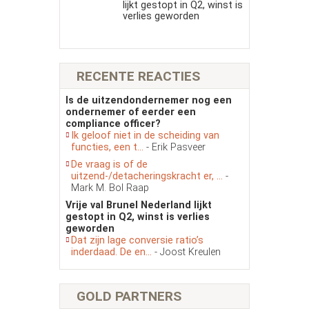
lijkt gestopt in Q2, winst is
verlies geworden
RECENTE REACTIES
Is de uitzendondernemer nog een
ondernemer of eerder een
compliance officer?
Ik geloof niet in de scheiding van
functies, een t...
- Erik Pasveer
De vraag is of de
uitzend-/detacheringskracht er, ...
-
Mark M. Bol Raap
Vrije val Brunel Nederland lijkt
gestopt in Q2, winst is verlies
geworden
Dat zijn lage conversie ratio’s
inderdaad. De en...
- Joost Kreulen
GOLD PARTNERS