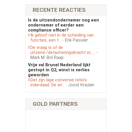
RECENTE REACTIES
Is de uitzendondernemer nog een
ondernemer of eerder een
compliance officer?
Ik geloof niet in de scheiding van
functies, een t...
- Erik Pasveer
De vraag is of de
uitzend-/detacheringskracht er, ...
-
Mark M. Bol Raap
Vrije val Brunel Nederland lijkt
gestopt in Q2, winst is verlies
geworden
Dat zijn lage conversie ratio’s
inderdaad. De en...
- Joost Kreulen
GOLD PARTNERS