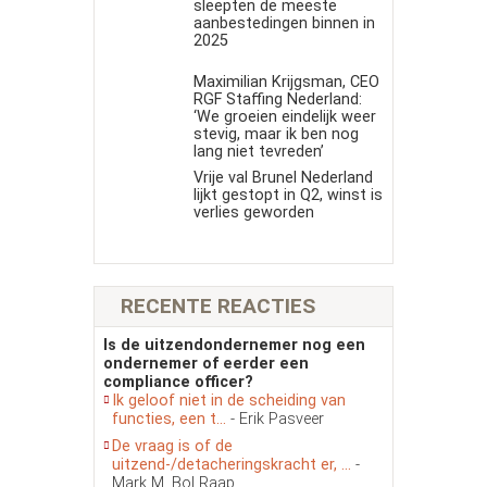
sleepten de meeste
aanbestedingen binnen in
2025
Maximilian Krijgsman, CEO
RGF Staffing Nederland:
‘We groeien eindelijk weer
stevig, maar ik ben nog
lang niet tevreden’
Vrije val Brunel Nederland
lijkt gestopt in Q2, winst is
verlies geworden
RECENTE REACTIES
Is de uitzendondernemer nog een
ondernemer of eerder een
compliance officer?
Ik geloof niet in de scheiding van
functies, een t...
- Erik Pasveer
De vraag is of de
uitzend-/detacheringskracht er, ...
-
Mark M. Bol Raap