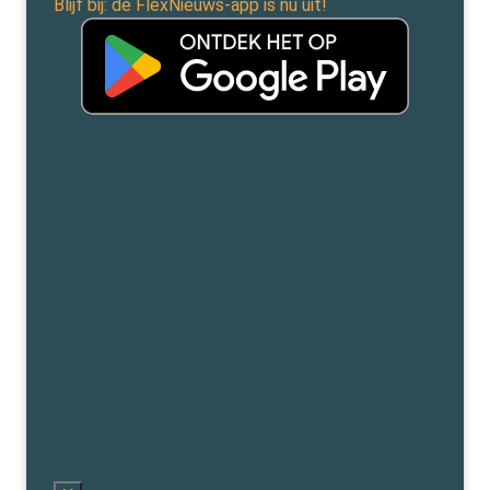
Blijf bij: de FlexNieuws-app is nu uit!