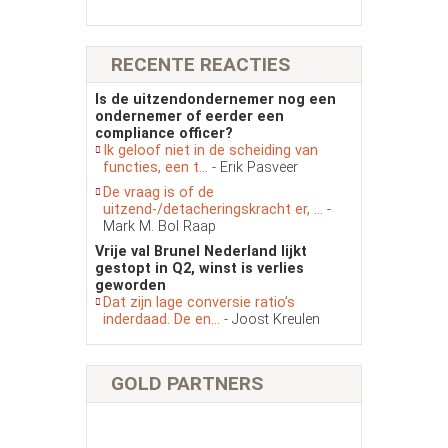
RECENTE REACTIES
Is de uitzendondernemer nog een
ondernemer of eerder een
compliance officer?
Ik geloof niet in de scheiding van
functies, een t...
- Erik Pasveer
De vraag is of de
uitzend-/detacheringskracht er, ...
-
Mark M. Bol Raap
Vrije val Brunel Nederland lijkt
gestopt in Q2, winst is verlies
geworden
Dat zijn lage conversie ratio’s
inderdaad. De en...
- Joost Kreulen
GOLD PARTNERS