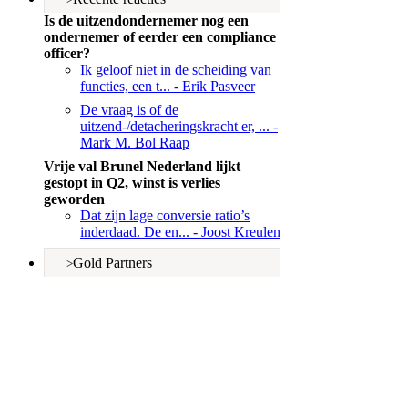
Is de uitzendondernemer nog een
ondernemer of eerder een compliance
officer?
Ik geloof niet in de scheiding van
functies, een t...
- Erik Pasveer
De vraag is of de
uitzend-/detacheringskracht er, ...
-
Mark M. Bol Raap
Vrije val Brunel Nederland lijkt
gestopt in Q2, winst is verlies
geworden
Dat zijn lage conversie ratio’s
inderdaad. De en...
- Joost Kreulen
Gold Partners