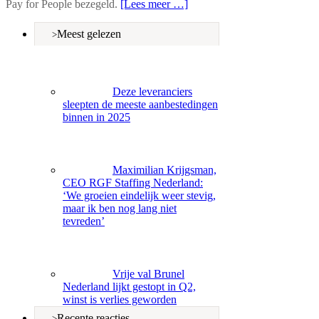
Pay for People bezegeld.
[Lees meer …]
Meest gelezen
Deze leveranciers
sleepten de meeste aanbestedingen
binnen in 2025
Maximilian Krijgsman,
CEO RGF Staffing Nederland:
‘We groeien eindelijk weer stevig,
maar ik ben nog lang niet
tevreden’
Vrije val Brunel
Nederland lijkt gestopt in Q2,
winst is verlies geworden
Recente reacties