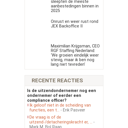
sleepten de meeste
aanbestedingen binnen in
2025
Onrust en weer rust rond
JEX Backoffice II
Maximilian Krijgsman, CEO
RGF Staffing Nederland:
‘We groeien eindelijk weer
stevig, maar ik ben nog
lang niet tevreden’
RECENTE REACTIES
Is de uitzendondernemer nog een
ondernemer of eerder een
compliance officer?
Ik geloof niet in de scheiding van
functies, een t...
- Erik Pasveer
De vraag is of de
uitzend-/detacheringskracht er, ...
-
Mark M. Bol Raap