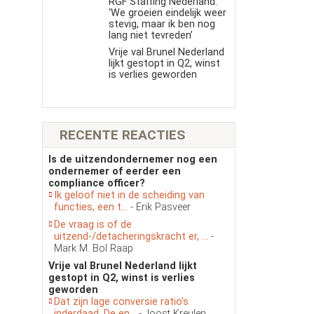
RGF Staffing Nederland:
‘We groeien eindelijk weer
stevig, maar ik ben nog
lang niet tevreden’
Vrije val Brunel Nederland
lijkt gestopt in Q2, winst
is verlies geworden
RECENTE REACTIES
Is de uitzendondernemer nog een
ondernemer of eerder een
compliance officer?
Ik geloof niet in de scheiding van
functies, een t...
- Erik Pasveer
De vraag is of de
uitzend-/detacheringskracht er, ...
-
Mark M. Bol Raap
Vrije val Brunel Nederland lijkt
gestopt in Q2, winst is verlies
geworden
Dat zijn lage conversie ratio’s
inderdaad. De en...
- Joost Kreulen