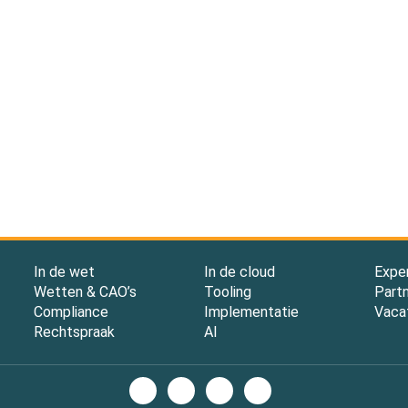
In de wet
In de cloud
Expe
Wetten & CAO’s
Tooling
Part
Compliance
Implementatie
Vaca
Rechtspraak
AI