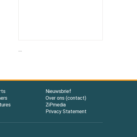
....
rts
Nieuwsbrief
ners
Over ons (contact)
tures
ZiPmedia
Privacy Statement