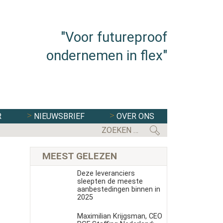
"Voor futureproof
ondernemen in flex"
R
NIEUWSBRIEF
OVER ONS
FLEXBRANCHE WACHT UITDAGENDE 
MEEST GELEZEN
Deze leveranciers
sleepten de meeste
aanbestedingen binnen in
2025
Maximilian Krijgsman, CEO