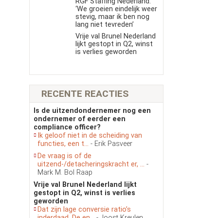
RGF Staffing Nederland:
‘We groeien eindelijk weer
stevig, maar ik ben nog
lang niet tevreden’
Vrije val Brunel Nederland
lijkt gestopt in Q2, winst
is verlies geworden
RECENTE REACTIES
Is de uitzendondernemer nog een
ondernemer of eerder een
compliance officer?
Ik geloof niet in de scheiding van
functies, een t...
- Erik Pasveer
De vraag is of de
uitzend-/detacheringskracht er, ...
-
Mark M. Bol Raap
Vrije val Brunel Nederland lijkt
gestopt in Q2, winst is verlies
geworden
Dat zijn lage conversie ratio’s
inderdaad. De en...
- Joost Kreulen