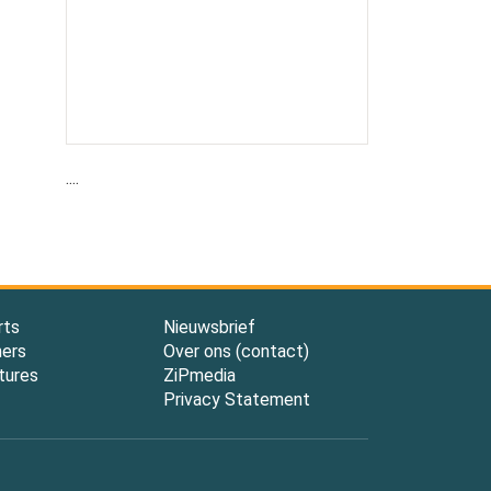
....
rts
Nieuwsbrief
ners
Over ons (contact)
tures
ZiPmedia
Privacy Statement