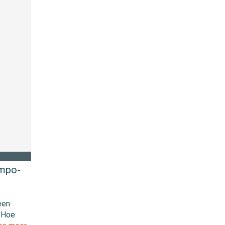
empo-
een
 Hoe