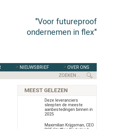
"Voor futureproof
ondernemen in flex"
R
NIEUWSBRIEF
OVER ONS
FLEXBRANCHE WACHT UITDAGENDE 
MEEST GELEZEN
Deze leveranciers
sleepten de meeste
aanbestedingen binnen in
2025
Maximilian Krijgsman, CEO