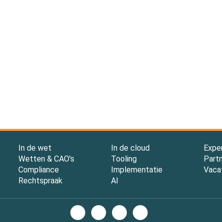
In de wet
In de cloud
Expe
Wetten & CAO’s
Tooling
Part
Compliance
Implementatie
Vaca
Rechtspraak
AI