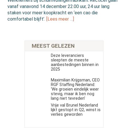
Werknemers bij schuimvullingenfabrikant Recticel gaan
vanaf vanavond 14 december 22.00 uur, 24 uur lang
staken voor meer koopkracht en ‘een cao die
comfortabel blijft’.
[Lees meer …]
MEEST GELEZEN
Deze leveranciers
sleepten de meeste
aanbestedingen binnen in
2025
Maximilian Krijgsman, CEO
RGF Staffing Nederland:
‘We groeien eindelijk weer
stevig, maar ik ben nog
lang niet tevreden’
Vrije val Brunel Nederland
lijkt gestopt in Q2, winst is
verlies geworden