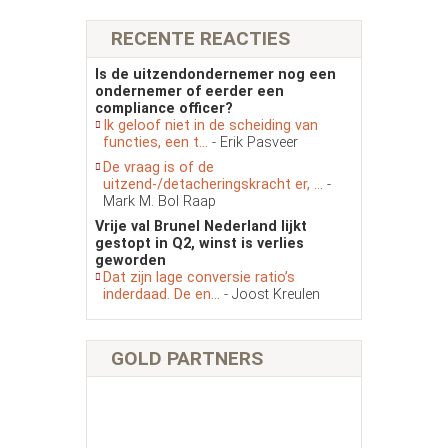
RECENTE REACTIES
Is de uitzendondernemer nog een
ondernemer of eerder een
compliance officer?
Ik geloof niet in de scheiding van
functies, een t...
- Erik Pasveer
De vraag is of de
uitzend-/detacheringskracht er, ...
-
Mark M. Bol Raap
Vrije val Brunel Nederland lijkt
gestopt in Q2, winst is verlies
geworden
Dat zijn lage conversie ratio’s
inderdaad. De en...
- Joost Kreulen
GOLD PARTNERS