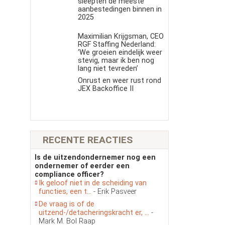
sleepten de meeste
aanbestedingen binnen in
2025
Maximilian Krijgsman, CEO
RGF Staffing Nederland:
‘We groeien eindelijk weer
stevig, maar ik ben nog
lang niet tevreden’
Onrust en weer rust rond
JEX Backoffice II
RECENTE REACTIES
Is de uitzendondernemer nog een
ondernemer of eerder een
compliance officer?
Ik geloof niet in de scheiding van
functies, een t...
- Erik Pasveer
De vraag is of de
uitzend-/detacheringskracht er, ...
-
Mark M. Bol Raap