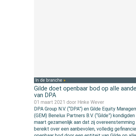
In de branche
Gilde doet openbaar bod op alle aand
van DPA
01 maart 2021 door
Hinke Wever
DPA Group N.V. (“DPA”) en Gilde Equity Manage
(GEM) Benelux Partners B.V. (“Gilde”) kondigden
maart gezamenlijk aan dat zij overeenstemming
bereikt over een aanbevolen, volledig gefinancie
openbaar bod door een entiteit van Gilde op all