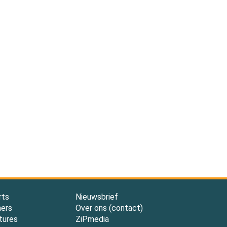
rts
Nieuwsbrief
ners
Over ons (contact)
tures
ZiPmedia