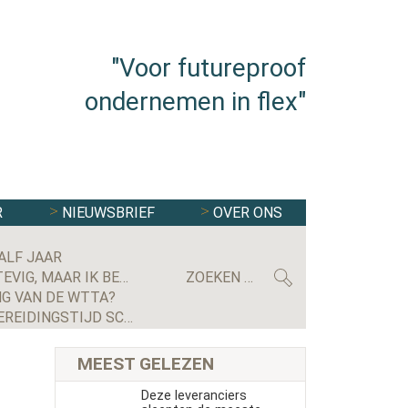
"Voor futureproof
ondernemen in flex"
R
NIEUWSBRIEF
OVER ONS
ALF JAAR
MAXIMILIAN KRIJGSMAN, CEO RGF STAFFING NEDERLAND: ‘WE GROEIEN EINDELIJK WEER STEVIG, MAAR IK BEN NOG LANG NIET TEVREDEN’
G VAN DE WTTA?
GERECHTSHOF BEVESTIGT UITSPRAAK: UITZENDBUREAU MOET ALSNOG KWARTIER VOORBEREIDINGSTIJD SCHIPHOL-MEDEWERKER UITBETALEN
MEEST GELEZEN
Deze leveranciers