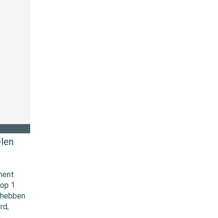
elen
ment
 op 1
 hebben
rd,
e