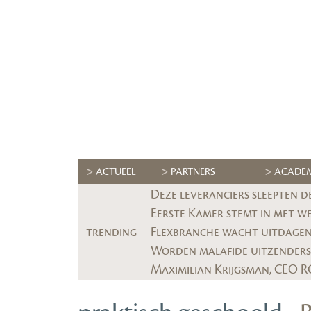
ACTUEEL
PARTNERS
ACADE
Deze leveranciers sleepten d
Eerste Kamer stemt in met w
trending
Flexbranche wacht uitdagend
Worden malafide uitzenders