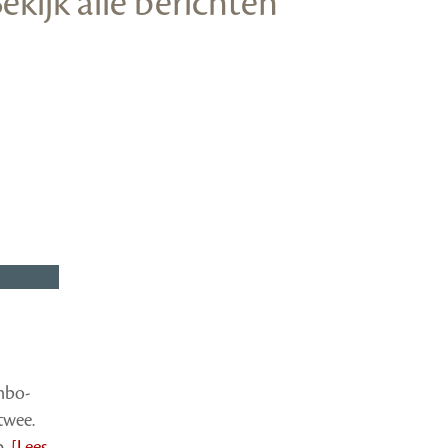
ekijk alle berichten
 mbo-
twee.
p.
[Lees