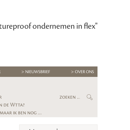
tureproof ondernemen in flex"
R
NIEUWSBRIEF
OVER ONS
r
n de Wtta?
Maximilian Krijgsman, CEO RGF Staffing Nederland: ‘We groeien eindelijk weer stevig, maar ik ben nog lang niet tevreden’