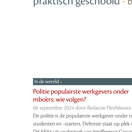
praktisch geschoold
-
B
In de wereld
Politie populairste werkgevers onder
mbo’ers: wie volgen?
06 september 2024 door
Redactie FlexNieuws
De politie is de populairste werkgever onder
studenten en -starters. Defensie staat op plek 
Dit blijkt uit onderzoek van Intelligence Grou