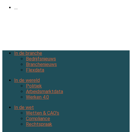
....
In de branche
Bedrijfsnieuws
Branchenieuws
Flexdata
In de wereld
Politiek
Arbeidsmarktdata
Werken 4.0
In de wet
Wetten & CAO’s
Compliance
Rechtspraak