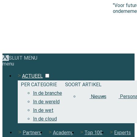
"Voor futu
ondernemen 
SLUIT MENU
menu
ACTUEEL
PER CATEGORIE
SOORT ARTIKEL
In de branche
Nieuws
Persona
In de wereld
In de wet
In de cloud
Partners
Academy
Top 100
Experts