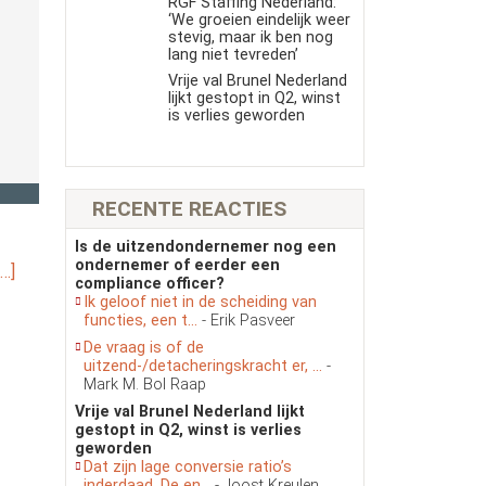
RGF Staffing Nederland:
‘We groeien eindelijk weer
stevig, maar ik ben nog
lang niet tevreden’
Vrije val Brunel Nederland
lijkt gestopt in Q2, winst
is verlies geworden
RECENTE REACTIES
Is de uitzendondernemer nog een
ondernemer of eerder een
…]
compliance officer?
Ik geloof niet in de scheiding van
functies, een t...
- Erik Pasveer
De vraag is of de
uitzend-/detacheringskracht er, ...
-
Mark M. Bol Raap
Vrije val Brunel Nederland lijkt
gestopt in Q2, winst is verlies
geworden
Dat zijn lage conversie ratio’s
inderdaad. De en...
- Joost Kreulen