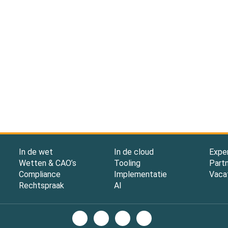
In de wet
In de cloud
Expe
Wetten & CAO’s
Tooling
Part
Compliance
Implementatie
Vaca
Rechtspraak
AI