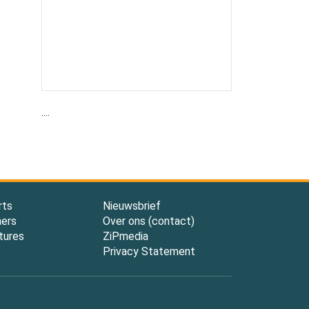
....
rts
Nieuwsbrief
ners
Over ons (contact)
tures
ZiPmedia
Privacy Statement