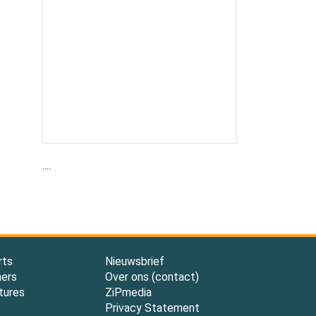
....
rts
Nieuwsbrief
ners
Over ons (contact)
tures
ZiPmedia
Privacy Statement