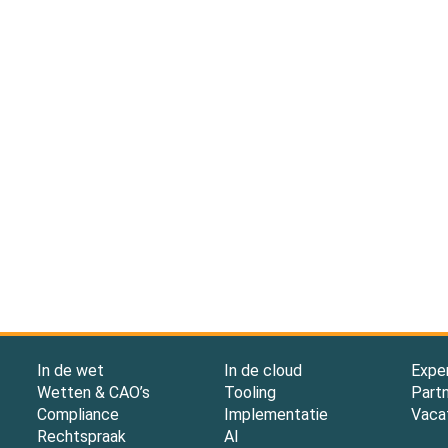
In de wet
In de cloud
Expe
Wetten & CAO’s
Tooling
Part
Compliance
Implementatie
Vaca
Rechtspraak
AI