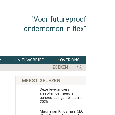
"Voor futureproof
ondernemen in flex"
R
NIEUWSBRIEF
OVER ONS
EERSTE KAMER STEMT IN MET WE
MEEST GELEZEN
Deze leveranciers
sleepten de meeste
aanbestedingen binnen in
2025
Maximilian Krijgsman, CEO