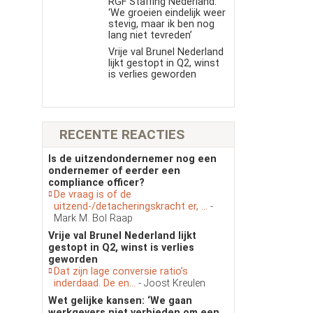
RGF Staffing Nederland:
‘We groeien eindelijk weer
stevig, maar ik ben nog
lang niet tevreden’
Vrije val Brunel Nederland
lijkt gestopt in Q2, winst
is verlies geworden
RECENTE REACTIES
Is de uitzendondernemer nog een
ondernemer of eerder een
compliance officer?
De vraag is of de
uitzend-/detacheringskracht er, ...
-
Mark M. Bol Raap
Vrije val Brunel Nederland lijkt
gestopt in Q2, winst is verlies
geworden
Dat zijn lage conversie ratio’s
inderdaad. De en...
- Joost Kreulen
Wet gelijke kansen: ‘We gaan
werkgevers niet verbieden om een