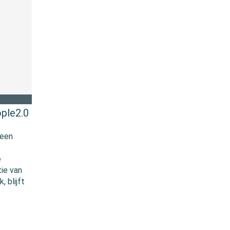
ple2.0
 een
e
tie van
 blijft