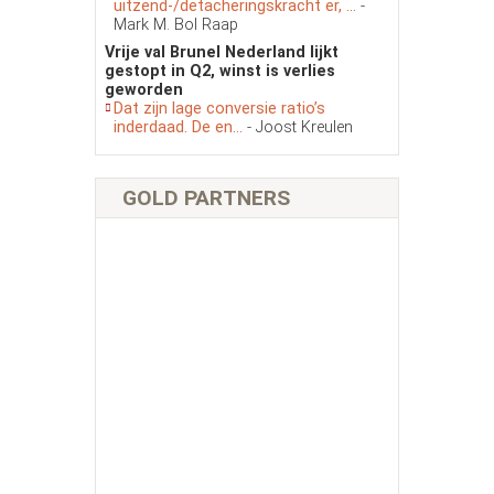
uitzend-/detacheringskracht er, ...
-
Mark M. Bol Raap
Vrije val Brunel Nederland lijkt
gestopt in Q2, winst is verlies
geworden
Dat zijn lage conversie ratio’s
inderdaad. De en...
- Joost Kreulen
GOLD PARTNERS