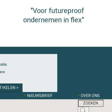
"Voor futureproof
ondernemen in flex"
alia
iew
TIKELEN >
NIEUWSBRIEF
OVER ONS
FLEXBRANCHE W