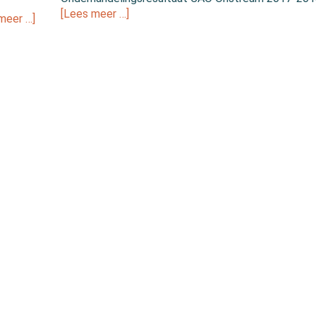
[Lees meer …]
meer …]