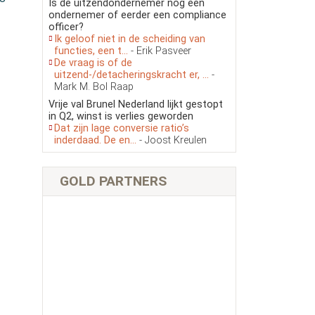
Is de uitzendondernemer nog een
ondernemer of eerder een compliance
officer?
Ik geloof niet in de scheiding van
functies, een t...
- Erik Pasveer
De vraag is of de
uitzend-/detacheringskracht er, ...
-
Mark M. Bol Raap
Vrije val Brunel Nederland lijkt gestopt
in Q2, winst is verlies geworden
Dat zijn lage conversie ratio’s
inderdaad. De en...
- Joost Kreulen
GOLD PARTNERS