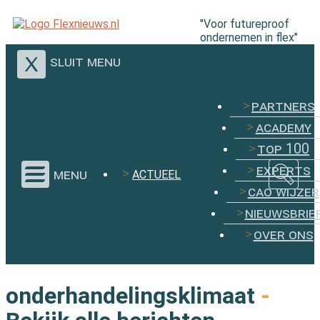
"Voor futureproof
ondernemen in flex"
sluit menu
partners
academy
top 100
experts
menu
ACTUEEL
cao wijzer
nieuwsbrie
over ons
onderhandelingsklimaat
-