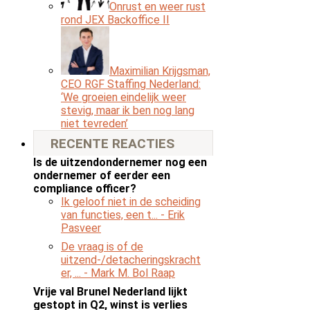
Onrust en weer rust
rond JEX Backoffice II
Maximilian Krijgsman,
CEO RGF Staffing Nederland:
‘We groeien eindelijk weer
stevig, maar ik ben nog lang
niet tevreden’
RECENTE REACTIES
Is de uitzendondernemer nog een
ondernemer of eerder een
compliance officer?
Ik geloof niet in de scheiding
van functies, een t...
- Erik
Pasveer
De vraag is of de
uitzend-/detacheringskracht
er, ...
- Mark M. Bol Raap
Vrije val Brunel Nederland lijkt
gestopt in Q2, winst is verlies