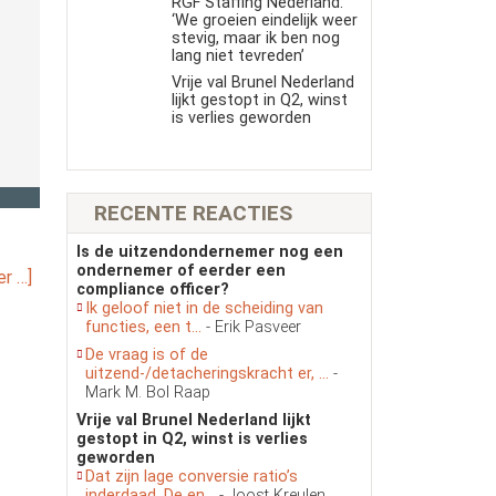
RGF Staffing Nederland:
‘We groeien eindelijk weer
stevig, maar ik ben nog
lang niet tevreden’
Vrije val Brunel Nederland
lijkt gestopt in Q2, winst
is verlies geworden
RECENTE REACTIES
Is de uitzendondernemer nog een
ondernemer of eerder een
r …]
compliance officer?
Ik geloof niet in de scheiding van
functies, een t...
- Erik Pasveer
De vraag is of de
uitzend-/detacheringskracht er, ...
-
Mark M. Bol Raap
Vrije val Brunel Nederland lijkt
gestopt in Q2, winst is verlies
geworden
Dat zijn lage conversie ratio’s
inderdaad. De en...
- Joost Kreulen