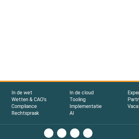
In de wet
In de cloud
Expe
Wetten & CAO’s
Tooling
Part
Compliance
Implementatie
Vaca
Rechtspraak
AI