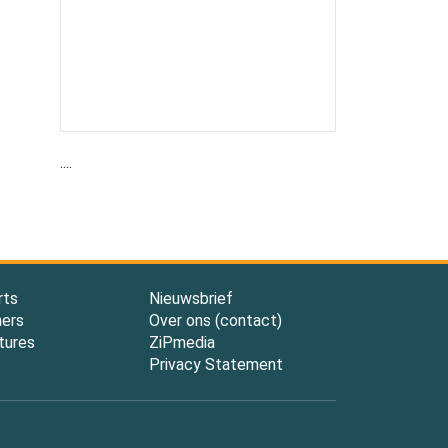
....
rts
Nieuwsbrief
ners
Over ons (contact)
tures
ZiPmedia
Privacy Statement