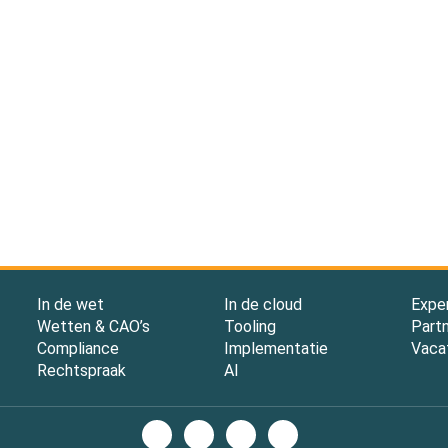
In de wet
In de cloud
Expe
Wetten & CAO’s
Tooling
Part
Compliance
Implementatie
Vaca
Rechtspraak
AI