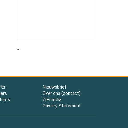
....
rts
Nieuwsbrief
ners
Over ons (contact)
tures
ZiPmedia
Privacy Statement