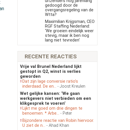
uitzenders nog jarenlang
t
gedoogd door de
an
overgangsregeling van de
Wtta?
Maximilian Krijgsman, CEO
RGF Staffing Nederland:
‘We groeien eindelijk weer
stevig, maar ik ben nog
lang niet tevreden’
RECENTE REACTIES
Vrije val Brunel Nederland lijkt
gestopt in Q2, winst is verlies
geworden
Dat zijn lage conversie ratio’s
inderdaad. De en...
- Joost Kreulen
Wet gelijke kansen: ‘We gaan
werkgevers niet verbieden om een
klikgesprek te voeren’
Lijkt me goed om drie dingen te
benoemen. * Arbe...
- Peter
Bijzondere reactie van Robin hiervoor.
U ziet de n...
- Ahad Khan