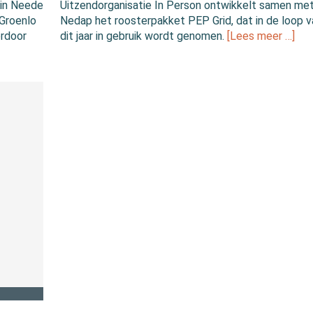
 in Neede
Uitzendorganisatie In Person ontwikkelt samen me
 Groenlo
Nedap het roosterpakket PEP Grid, dat in de loop v
erdoor
dit jaar in gebruik wordt genomen.
[Lees meer …]