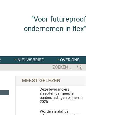
"Voor futureproof
ondernemen in flex"
R
NIEUWSBRIEF
OVER ONS
EERSTE KAMER STEMT IN MET WE
MEEST GELEZEN
Deze leveranciers
sleepten de meeste
aanbestedingen binnen in
2025
Worden malafide